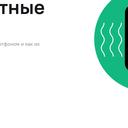
ктные
ртфоном и как их