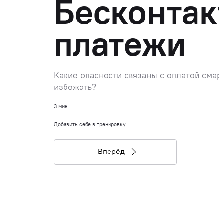
Бесконта
платежи
Какие опасности связаны с оплатой сма
избежать?
3 мин
Добавить
себе в тренировку
Вперёд