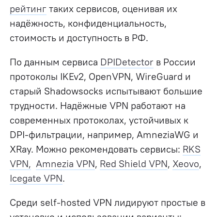
рейтинг
таких сервисов, оценивая их
надёжность, конфиденциальность,
стоимость и доступность в РФ.
По данным сервиса
DPIDetector
в России
протоколы IKEv2, OpenVPN, WireGuard и
старый Shadowsocks испытывают большие
трудности. Надёжные VPN работают на
современных протоколах, устойчивых к
DPI-фильтрации, например, AmneziaWG и
XRay. Можно рекомендовать сервисы:
RKS
VPN,
Amnezia VPN
,
Red Shield VPN
,
Xeovo
,
Icegate VPN
.
Среди self-hosted VPN лидируют простые в
установке и использовании варианты: