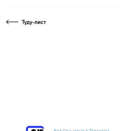
Туду-лист
Бот Секьюрно в Телеграм